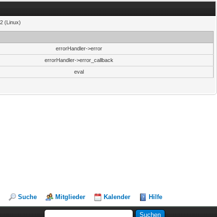
2 (Linux)
errorHandler->error
errorHandler->error_callback
eval
Suche
Mitglieder
Kalender
Hilfe