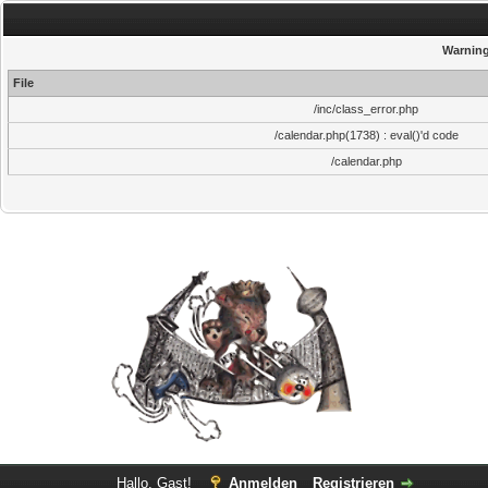
Warnin
File
/inc/class_error.php
/calendar.php(1738) : eval()'d code
/calendar.php
Hallo, Gast!
Anmelden
Registrieren