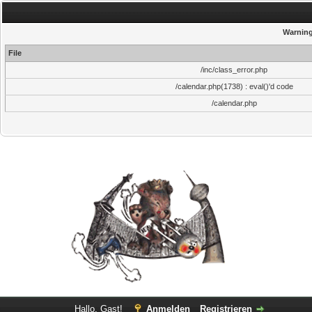
Warnin
File
/inc/class_error.php
/calendar.php(1738) : eval()'d code
/calendar.php
Hallo, Gast!
Anmelden
Registrieren