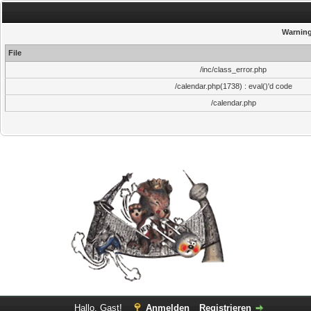
Warnin
File
/inc/class_error.php
/calendar.php(1738) : eval()'d code
/calendar.php
Hallo, Gast!
Anmelden
Registrieren