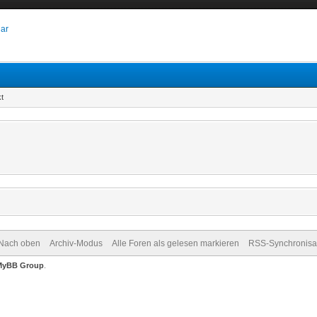
dar
kt
Nach oben
Archiv-Modus
Alle Foren als gelesen markieren
RSS-Synchronisa
MyBB Group
.