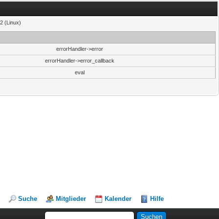
2 (Linux)
errorHandler->error
errorHandler->error_callback
eval
Suche
Mitglieder
Kalender
Hilfe