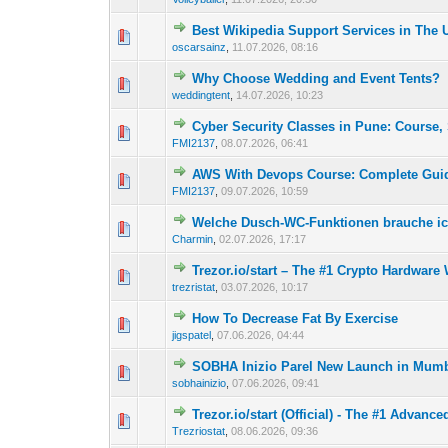
Best Wikipedia Support Services in The
0 Bewertung(en) - 0 von 
1
oscarsainz
,
11.07.2026, 08:16
Why Choose Wedding and Event Tents?
0 Bewertung(en) - 0 von 
1
weddingtent
,
14.07.2026, 10:23
Cyber Security Classes in Pune: Course,
0 Bewertung(en) - 0 von 
1
FMI2137
,
08.07.2026, 06:41
AWS With Devops Course: Complete Guid
0 Bewertung(en) - 0 von 
1
FMI2137
,
09.07.2026, 10:59
Welche Dusch-WC-Funktionen brauche ic
0 Bewertung(en) - 0 von 
1
Charmin
,
02.07.2026, 17:17
Trezor.io/start – The #1 Crypto Hardware W
0 Bewertung(en) - 0 von 
1
trezristat
,
03.07.2026, 10:17
How To Decrease Fat By Exercise
0 Bewertung(en) - 0 von 
1
jigspatel
,
07.06.2026, 04:44
SOBHA Inizio Parel New Launch in Mum
0 Bewertung(en) - 0 von 
1
sobhainizio
,
07.06.2026, 09:41
Trezor.io/start (Official) - The #1 Advanc
0 Bewertung(en) - 0 von 
1
Trezriostat
,
08.06.2026, 09:36