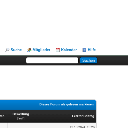
Suche
Mitglieder
Kalender
Hilfe
Dieses Forum als gelesen markieren
Bewertung
ten
Letzter Beitrag
[
auf
]
13.10.2024, 13:26