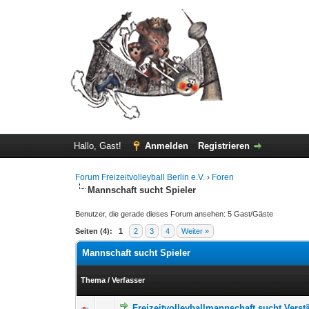
Hallo, Gast!
Anmelden
Registrieren
Forum Freizeitvolleyball Berlin e.V.
›
Foren
Mannschaft sucht Spieler
Benutzer, die gerade dieses Forum ansehen: 5 Gast/Gäste
Seiten (4):
1
2
3
4
Weiter »
Mannschaft sucht Spieler
Thema
/
Verfasser
Freizeitvolleyballmannschaft sucht Vers