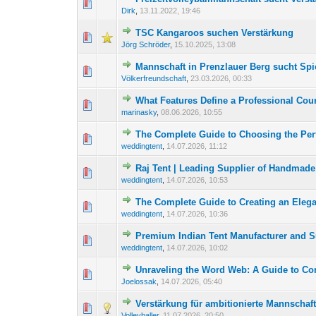
1 Bewertung(en) -
1
Dirk
,
13.11.2022, 19:46
TSC Kangaroos suchen Verstärkung
1 Bewertung(en) -
1
Jörg Schröder
,
15.10.2025, 13:08
Mannschaft in Prenzlauer Berg sucht Spi
0 Bewertung(en) - 0 von 
1
Völkerfreundschaft
,
23.03.2026, 00:33
What Features Define a Professional Cou
0 Bewertung(en) - 0 von 
1
marinasky
,
08.06.2026, 10:55
The Complete Guide to Choosing the Per
0 Bewertung(en) - 0 von 
1
weddingtent
,
14.07.2026, 11:12
Raj Tent | Leading Supplier of Handmade
0 Bewertung(en) - 0 von 
1
weddingtent
,
14.07.2026, 10:53
The Complete Guide to Creating an Eleg
0 Bewertung(en) - 0 von 
1
weddingtent
,
14.07.2026, 10:36
Premium Indian Tent Manufacturer and S
0 Bewertung(en) - 0 von 
1
weddingtent
,
14.07.2026, 10:02
Unraveling the Word Web: A Guide to C
0 Bewertung(en) - 0 von 
1
Joelossak
,
14.07.2026, 05:40
Verstärkung für ambitionierte Mannschaf
0 Bewertung(en) - 0 von 
1
Volleyballer
,
11.07.2026, 20:50