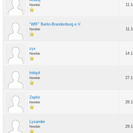
11.1
Newbie
"WfF" Berlin-Brandenburg e.V.
11.1
Newbie
zyx
14.1
Newbie
frithjof
27.1
Newbie
Zephir
28.1
Newbie
Lysander
29.1
Newbie