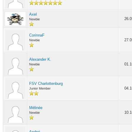
Axel
26.0
Newbie
CorinnaF
27.0
Newbie
Alexander K.
01.1
Newbie
FSV Charlottenburg
04.1
Junior Member
Mélinée
10.1
Newbie
Andrej