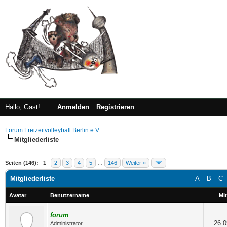
Hallo, Gast!
Anmelden
Registrieren
Forum Freizeitvolleyball Berlin e.V.
Mitgliederliste
Seiten (146):
1
2
3
4
5
…
146
Weiter »
Mitgliederliste
A
B
C
Avatar
Benutzername
Mit
forum
26.0
Administrator