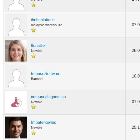
ihubsolutions
07.0
malaysia warehouse
IlonaBell
28.0
Newbie
ImensoSoftware
10.0
Banned
immunodiagnostics
01.0
Newbie
Impatentownd
25.1
Newbie