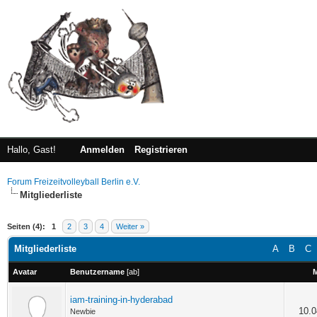
Hallo, Gast!
Anmelden
Registrieren
Forum Freizeitvolleyball Berlin e.V.
Mitgliederliste
Seiten (4):
1
2
3
4
Weiter »
Mitgliederliste
A
B
C
Avatar
Benutzername
[
ab
]
M
iam-training-in-hyderabad
10.0
Newbie