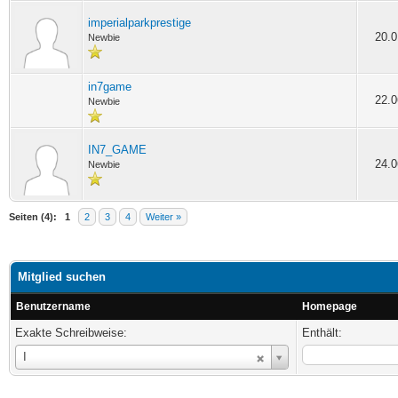
imperialparkprestige
20.0
Newbie
in7game
22.0
Newbie
IN7_GAME
24.0
Newbie
Seiten (4):
1
2
3
4
Weiter »
Mitglied suchen
Benutzername
Homepage
Exakte Schreibweise:
Enthält:
Benutzername
I