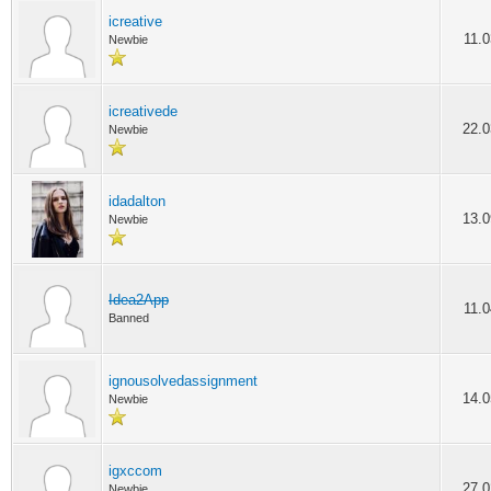
icreative
11.0
Newbie
icreativede
22.0
Newbie
idadalton
13.0
Newbie
Idea2App
11.0
Banned
ignousolvedassignment
14.0
Newbie
igxccom
27.0
Newbie