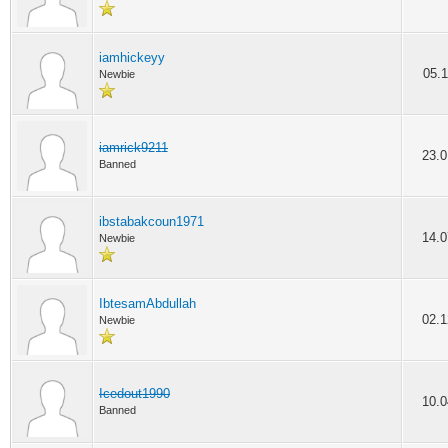
iamhickeyy
05.1
Newbie
iamrick9211
23.0
Banned
ibstabakcoun1971
14.0
Newbie
IbtesamAbdullah
02.1
Newbie
Icedout1990
10.0
Banned