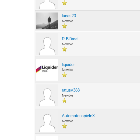
lucas20
Newbie
R.Blümel
Newbie
liquider
Newbie
ratusv388
Newbie
AutomatenspieleX
Newbie