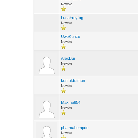
Newbie
LucaFreytag
Newbie
UweKunze
Newbie
AlexBui
Newbie
kontaktsimon
Newbie
Maxine854
Newbie
pharmahempde
Newbie