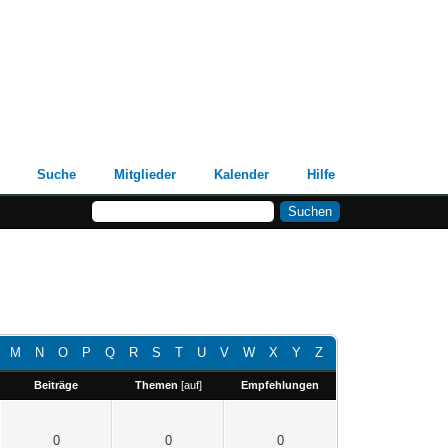
Suche
Mitglieder
Kalender
Hilfe
M
N
O
P
Q
R
S
T
U
V
W
X
Y
Z
Beiträge
Themen
[
auf
]
Empfehlungen
0
0
0