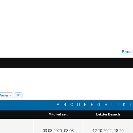
Portal
Weiter »
A
B
C
D
E
F
G
H
I
J
K
L
Mitglied seit
Letzter Besuch
03.08.2020, 08:03
12.10.2022, 18:29