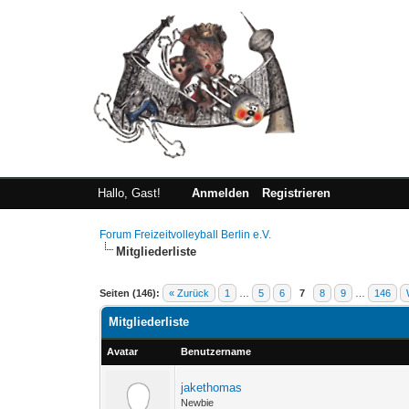
Hallo, Gast!
Anmelden
Registrieren
Forum Freizeitvolleyball Berlin e.V.
Mitgliederliste
Seiten (146):
« Zurück
1
…
5
6
7
8
9
…
146
Mitgliederliste
Avatar
Benutzername
jakethomas
Newbie