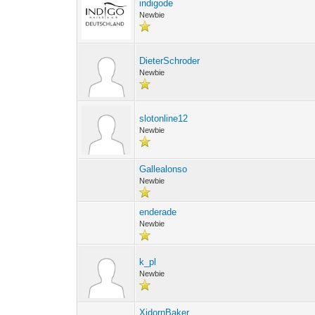
indigode
Newbie
DieterSchroder
Newbie
slotonline12
Newbie
Gallealonso
Newbie
enderade
Newbie
k_pl
Newbie
XidornBaker