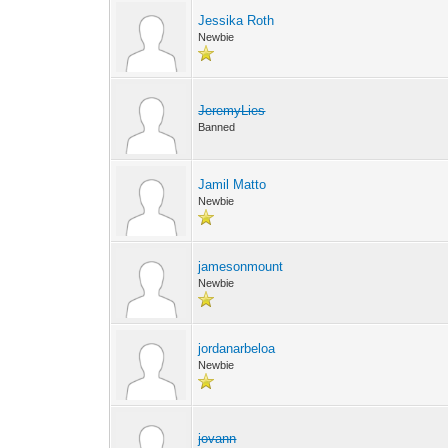
Jessika Roth
Newbie
JeremyLies
Banned
Jamil Matto
Newbie
jamesonmount
Newbie
jordanarbeloa
Newbie
jovann