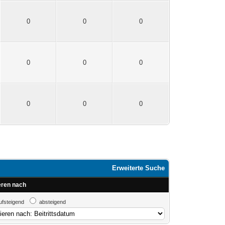
0
0
0
0
0
0
0
0
0
Erweiterte Suche
eren nach
ufsteigend
absteigend