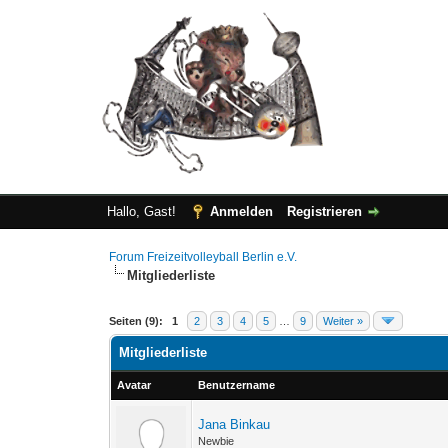
Hallo, Gast!
Anmelden
Registrieren
Forum Freizeitvolleyball Berlin e.V.
Mitgliederliste
Seiten (9):
1
2
3
4
5
…
9
Weiter »
Mitgliederliste
Avatar
Benutzername
Jana Binkau
Newbie