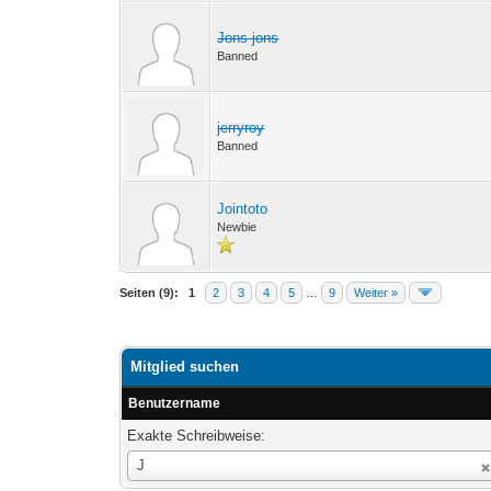
Jons jons
Banned
jerryroy
Banned
Jointoto
Newbie
Seiten (9):
1
2
3
4
5
…
9
Weiter »
Mitglied suchen
Benutzername
Exakte Schreibweise:
Benutzername
J