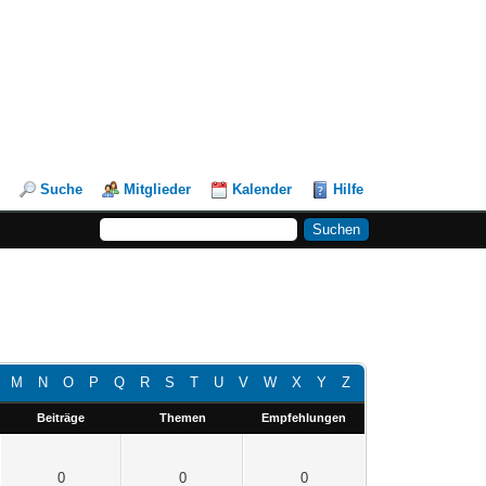
Suche
Mitglieder
Kalender
Hilfe
M
N
O
P
Q
R
S
T
U
V
W
X
Y
Z
Beiträge
Themen
Empfehlungen
0
0
0