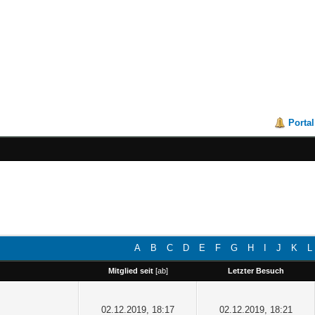
Portal
A
B
C
D
E
F
G
H
I
J
K
L
Mitglied seit
[
ab
]
Letzter Besuch
02.12.2019, 18:17
02.12.2019, 18:21