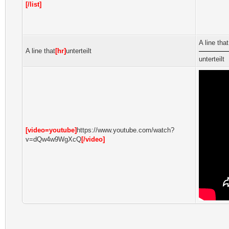
[/list]
A line that
A line that
[hr]
unterteilt
unterteilt
[video=youtube]
https://www.youtube.com/watch?
v=dQw4w9WgXcQ
[/video]