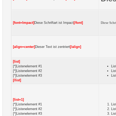
[font=Impact]
Diese Schriftart ist Impact
[/font]
Diese Schri
[align=center]
Dieser Text ist zentriert
[/align]
[list]
[*]Listenelement #1
Lis
[*]Listenelement #2
Lis
[*]Listenelement #3
Lis
[/list]
[list=1]
[*]Listenelement #1
Lis
[*]Listenelement #2
Lis
[*]Listenelement #3
Lis