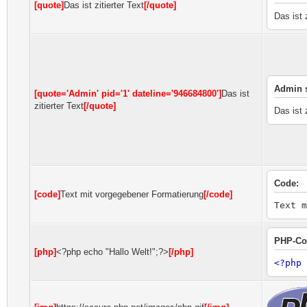
[quote]
Das ist zitierter Text
[/quote]
Das ist z
Admin s
[quote='Admin' pid='1' dateline='946684800']
Das ist
zitierter Text
[/quote]
Das ist z
Code:
[code]
Text mit vorgegebener Formatierung
[/code]
Text m
PHP-Co
[php]
<?php echo "Hallo Welt!";?>
[/php]
<?php