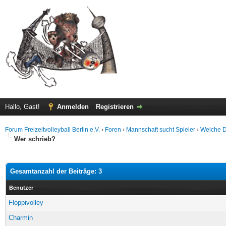
Hallo, Gast!
Anmelden
Registrieren
Forum Freizeitvolleyball Berlin e.V.
›
Foren
›
Mannschaft sucht Spieler
›
Welche D
Wer schrieb?
Gesamtanzahl der Beiträge: 3
Benutzer
Floppivolley
Charmin