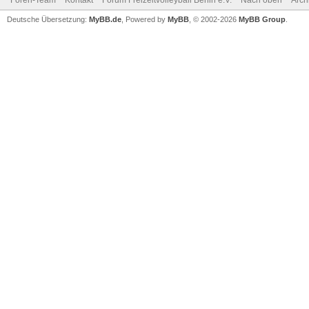
Foren-Team
Kontakt
Forum Freizeitvolleyball Berlin e.V.
Nach oben
Arch
Deutsche Übersetzung:
MyBB.de
, Powered by
MyBB
, © 2002-2026
MyBB Group
.