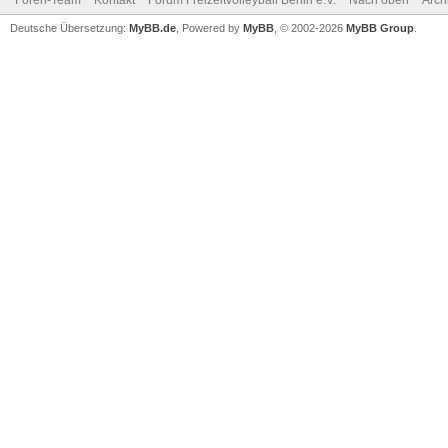
Foren-Team
Kontakt
Forum Freizeitvolleyball Berlin e.V.
Nach oben
Arch
Deutsche Übersetzung:
MyBB.de
, Powered by
MyBB
, © 2002-2026
MyBB Group
.