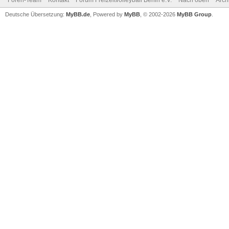
Foren-Team
Kontakt
Forum Freizeitvolleyball Berlin e.V.
Nach oben
Arch
Deutsche Übersetzung:
MyBB.de
, Powered by
MyBB
, © 2002-2026
MyBB Group
.