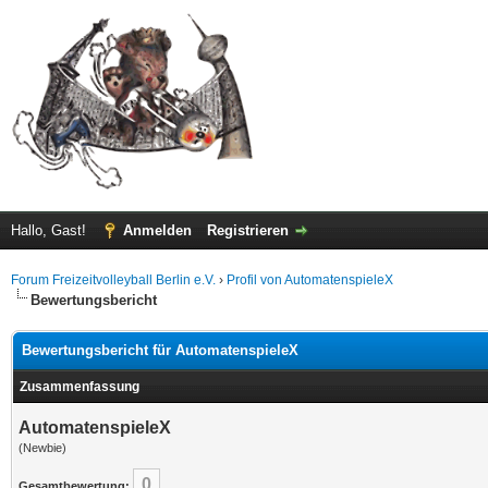
Hallo, Gast!
Anmelden
Registrieren
Forum Freizeitvolleyball Berlin e.V.
›
Profil von AutomatenspieleX
Bewertungsbericht
Bewertungsbericht für AutomatenspieleX
Zusammenfassung
AutomatenspieleX
(Newbie)
0
Gesamtbewertung: