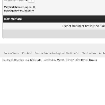
Mitgliedsbewertungen: 0
Beitragsbewertungen: 0
Kommentare
Dieser Benutzer hat zur Zeit k
Foren-Team
Kontakt
Forum Freizeitvolleyball Berlin e.V.
Nach oben
Arch
Deutsche Übersetzung:
MyBB.de
, Powered by
MyBB
, © 2002-2026
MyBB Group
.