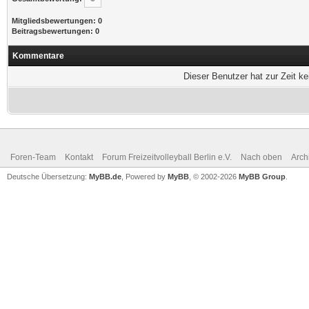
Mitgliedsbewertungen: 0
Beitragsbewertungen: 0
Kommentare
Dieser Benutzer hat zur Zeit k
Foren-Team
Kontakt
Forum Freizeitvolleyball Berlin e.V.
Nach oben
Arch
Deutsche Übersetzung:
MyBB.de
, Powered by
MyBB
, © 2002-2026
MyBB Group
.