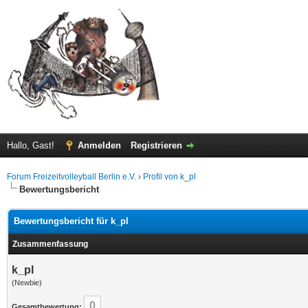
Hallo, Gast!
Anmelden
Registrieren
Forum Freizeitvolleyball Berlin e.V.
›
Profil von k_pl
Bewertungsbericht
Bewertungsbericht für k_pl
Zusammenfassung
k_pl
(Newbie)
0
Gesamtbewertung: