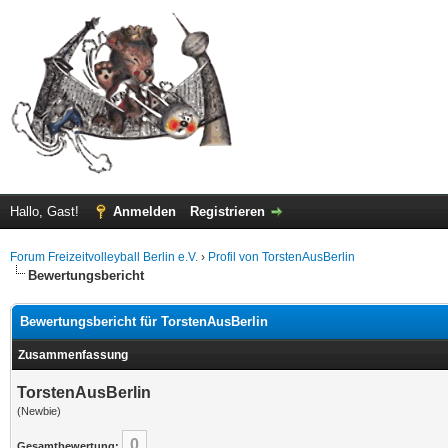
Hallo, Gast!
Anmelden
Registrieren
Forum Freizeitvolleyball Berlin e.V.
›
Profil von TorstenAusBerlin
Bewertungsbericht
Bewertungsbericht für TorstenAusBerlin
Zusammenfassung
TorstenAusBerlin
(Newbie)
0
Gesamtbewertung: