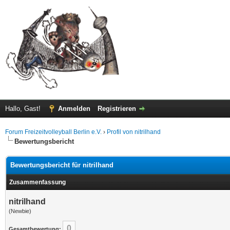
Hallo, Gast!
Anmelden
Registrieren
Forum Freizeitvolleyball Berlin e.V.
›
Profil von nitrilhand
Bewertungsbericht
Bewertungsbericht für nitrilhand
Zusammenfassung
nitrilhand
(Newbie)
0
Gesamtbewertung: