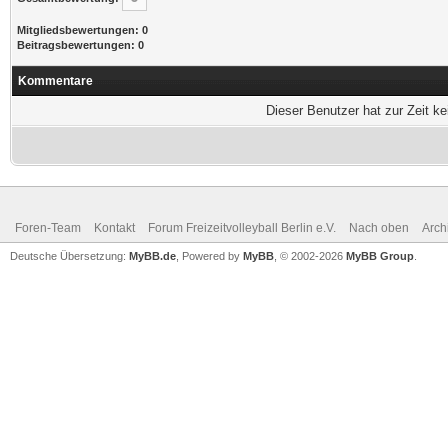
Mitgliedsbewertungen: 0
Beitragsbewertungen: 0
Kommentare
Dieser Benutzer hat zur Zeit k
Foren-Team
Kontakt
Forum Freizeitvolleyball Berlin e.V.
Nach oben
Arch
Deutsche Übersetzung:
MyBB.de
, Powered by
MyBB
, © 2002-2026
MyBB Group
.