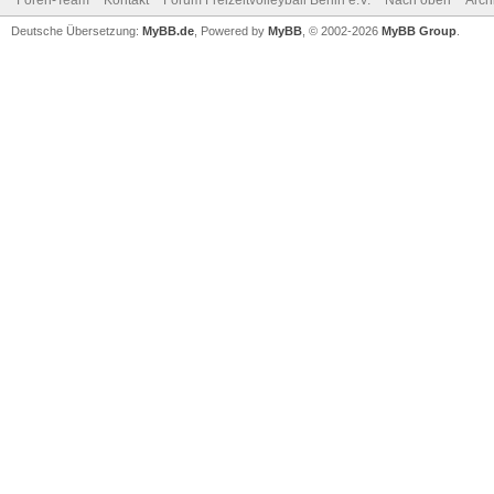
Foren-Team
Kontakt
Forum Freizeitvolleyball Berlin e.V.
Nach oben
Arch
Deutsche Übersetzung:
MyBB.de
, Powered by
MyBB
, © 2002-2026
MyBB Group
.