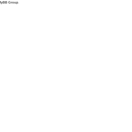
MyBB Group
.