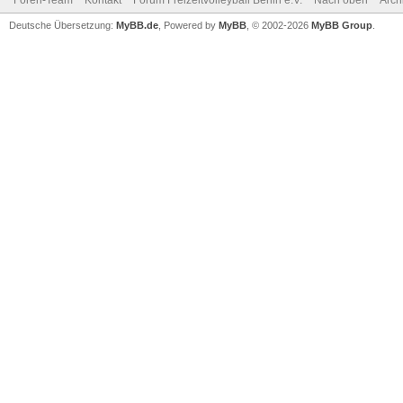
Foren-Team
Kontakt
Forum Freizeitvolleyball Berlin e.V.
Nach oben
Arch
Deutsche Übersetzung:
MyBB.de
, Powered by
MyBB
, © 2002-2026
MyBB Group
.