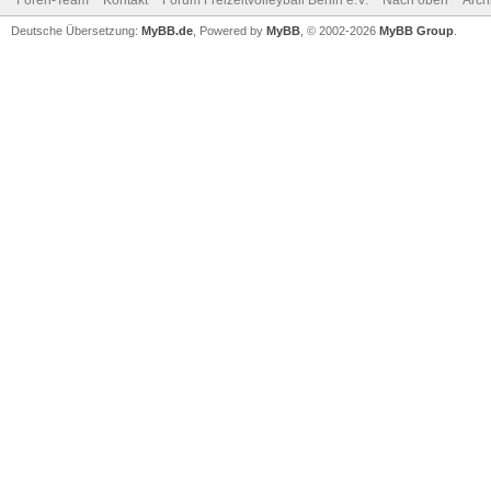
Foren-Team
Kontakt
Forum Freizeitvolleyball Berlin e.V.
Nach oben
Arch
Deutsche Übersetzung:
MyBB.de
, Powered by
MyBB
, © 2002-2026
MyBB Group
.