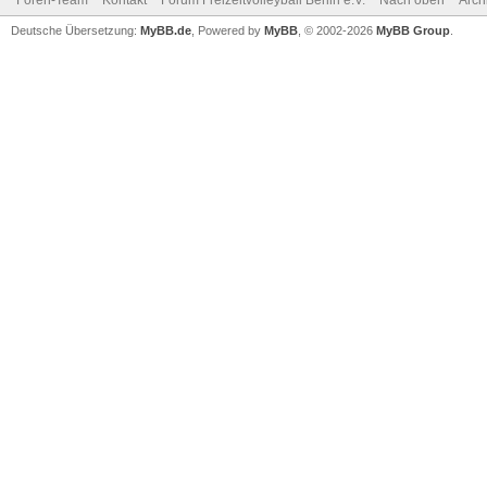
Foren-Team
Kontakt
Forum Freizeitvolleyball Berlin e.V.
Nach oben
Arch
Deutsche Übersetzung:
MyBB.de
, Powered by
MyBB
, © 2002-2026
MyBB Group
.