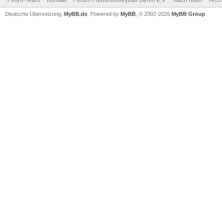
Foren-Team
Kontakt
Forum Freizeitvolleyball Berlin e.V.
Nach oben
Arch
Deutsche Übersetzung:
MyBB.de
, Powered by
MyBB
, © 2002-2026
MyBB Group
.