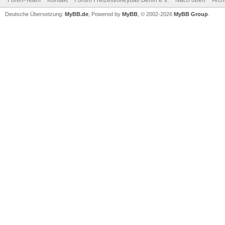
Foren-Team
Kontakt
Forum Freizeitvolleyball Berlin e.V.
Nach oben
Arch
Deutsche Übersetzung:
MyBB.de
, Powered by
MyBB
, © 2002-2026
MyBB Group
.