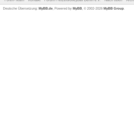
Foren-Team
Kontakt
Forum Freizeitvolleyball Berlin e.V.
Nach oben
Arch
Deutsche Übersetzung:
MyBB.de
, Powered by
MyBB
, © 2002-2026
MyBB Group
.