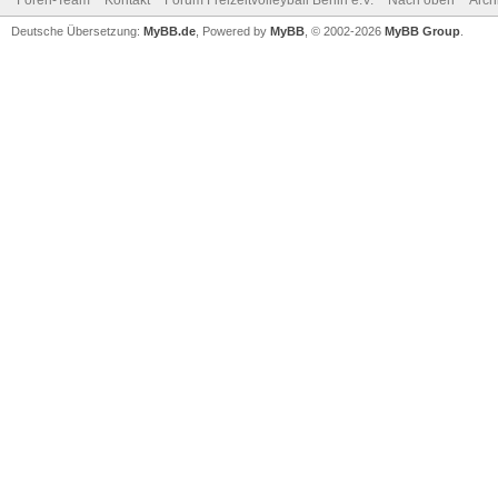
Foren-Team
Kontakt
Forum Freizeitvolleyball Berlin e.V.
Nach oben
Arch
Deutsche Übersetzung:
MyBB.de
, Powered by
MyBB
, © 2002-2026
MyBB Group
.