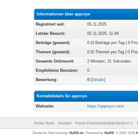
Informationen über approyo
Registriert seit:
05.11.2025
Letzter Besuch:
05.11.2025, 11:48
Beiträge (gesamt):
0 (0 Beiträge pro Tag | 0 Pro
Themen (gesamt):
0 (0 Themen pro Tag | 0 Pro
Gesamte Onlinezeit:
2 Minuten, 31 Sekunden
Empfohlene Benutzer:
0
Bewertung:
0
[
Details
]
Kontaktdetails für approyo
Webseite:
https://approyo.com/
Foren-Team
Kontakt
Forum Freizeitvolleyball Berlin e.V.
Deutsche Übersetzung:
MyBB.de
, Powered by
MyBB
, © 2002-2026