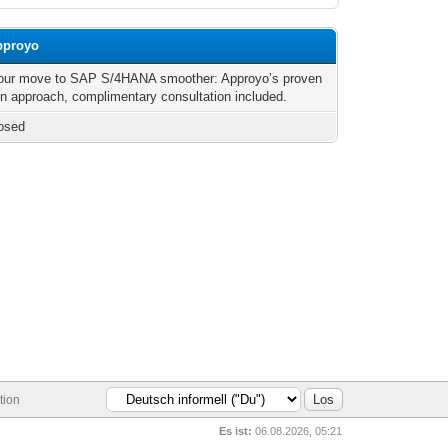
approyo
our move to SAP S/4HANA smoother: Approyo’s proven
on approach, complimentary consultation included.
osed
tion
Es ist:
06.08.2026, 05:21