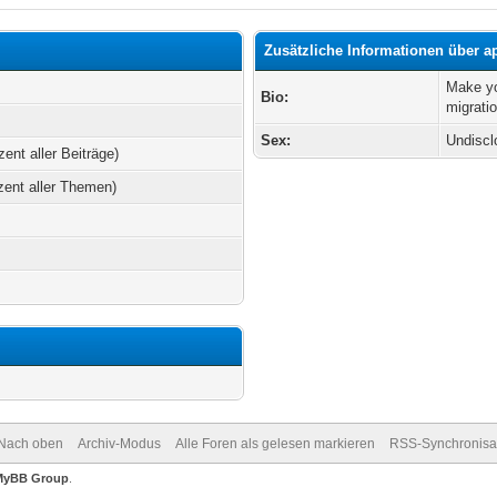
Zusätzliche Informationen über 
Make y
Bio:
migrati
Sex:
Undiscl
zent aller Beiträge)
zent aller Themen)
Nach oben
Archiv-Modus
Alle Foren als gelesen markieren
RSS-Synchronisa
MyBB Group
.