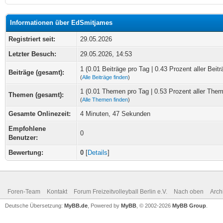
Informationen über EdSmitjames
Registriert seit:
29.05.2026
Letzter Besuch:
29.05.2026, 14:53
1 (0.01 Beiträge pro Tag | 0.43 Prozent aller Beitr
Beiträge (gesamt):
(
Alle Beiträge finden
)
1 (0.01 Themen pro Tag | 0.53 Prozent aller The
Themen (gesamt):
(
Alle Themen finden
)
Gesamte Onlinezeit:
4 Minuten, 47 Sekunden
Empfohlene
0
Benutzer:
Bewertung:
0
[
Details
]
Foren-Team
Kontakt
Forum Freizeitvolleyball Berlin e.V.
Nach oben
Arch
Deutsche Übersetzung:
MyBB.de
, Powered by
MyBB
, © 2002-2026
MyBB Group
.