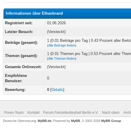
Informationen über Ethanbrand
Registriert seit:
01.06.2026
Letzter Besuch:
(Versteckt)
1 (0.01 Beiträge pro Tag | 0.43 Prozent aller Beitr
Beiträge (gesamt):
(
Alle Beiträge finden
)
1 (0.01 Themen pro Tag | 0.53 Prozent aller The
Themen (gesamt):
(
Alle Themen finden
)
Gesamte Onlinezeit:
(Versteckt)
Empfohlene
0
Benutzer:
Bewertung:
0
[
Details
]
Foren-Team
Kontakt
Forum Freizeitvolleyball Berlin e.V.
Nach oben
Arch
Deutsche Übersetzung:
MyBB.de
, Powered by
MyBB
, © 2002-2026
MyBB Group
.