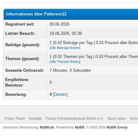
Informationen über Patterson12
Registriert seit:
09.06.2026
Letzter Besuch:
19.06.2026, 05:38
1 (0.02 Beiträge pro Tag | 0.43 Prozent aller Beitr
Beiträge (gesamt):
(
Alle Beiträge finden
)
1 (0.02 Themen pro Tag | 0.53 Prozent aller The
Themen (gesamt):
(
Alle Themen finden
)
Gesamte Onlinezeit:
7 Minuten, 6 Sekunden
Empfohlene
0
Benutzer:
Bewertung:
0
[
Details
]
Foren-Team
Kontakt
Forum Freizeitvolleyball Berlin e.V.
Nach oben
Arch
Deutsche Übersetzung:
MyBB.de
, Powered by
MyBB
, © 2002-2026
MyBB Group
.