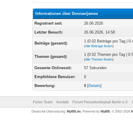
Informationen über Donnavijames
Registriert seit:
26.06.2026
Letzter Besuch:
26.06.2026, 14:58
1 (0.02 Beiträge pro Tag | 0.
Beiträge (gesamt):
(
Alle Beiträge finden
)
1 (0.02 Themen pro Tag | 0.
Themen (gesamt):
(
Alle Themen finden
)
Gesamte Onlinezeit:
57 Sekunden
Empfohlene Benutzer:
0
Bewertung:
0
[
Details
]
Foren-Team
Kontakt
Forum Freizeitvolleyball Berlin e.V.
Deutsche Übersetzung:
MyBB.de
, Powered by
MyBB
, © 2002-2026