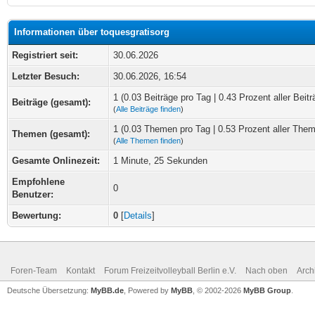
Informationen über toquesgratisorg
Registriert seit:
30.06.2026
Letzter Besuch:
30.06.2026, 16:54
1 (0.03 Beiträge pro Tag | 0.43 Prozent aller Beitr
Beiträge (gesamt):
(
Alle Beiträge finden
)
1 (0.03 Themen pro Tag | 0.53 Prozent aller The
Themen (gesamt):
(
Alle Themen finden
)
Gesamte Onlinezeit:
1 Minute, 25 Sekunden
Empfohlene
0
Benutzer:
Bewertung:
0
[
Details
]
Foren-Team
Kontakt
Forum Freizeitvolleyball Berlin e.V.
Nach oben
Arch
Deutsche Übersetzung:
MyBB.de
, Powered by
MyBB
, © 2002-2026
MyBB Group
.