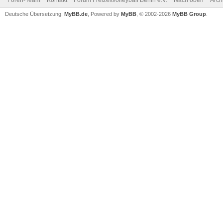
Foren-Team
Kontakt
Forum Freizeitvolleyball Berlin e.V.
Nach oben
Arch
Deutsche Übersetzung:
MyBB.de
, Powered by
MyBB
, © 2002-2026
MyBB Group
.