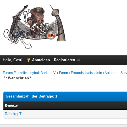
Hallo, Gast!
Anmelden
Registrieren
Forum Freizeitvolleyball Berlin e.V.
›
Foren
›
Freundschaftsspiele
›
Autoden - Se
Wer schrieb?
Gesamtanzahl der Beiträge: 1
Benutzer
RobokopT