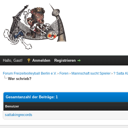
Hallo, Gast!
Anmelden
Registrieren
Forum Freizeitvolleyball Berlin e.V.
›
Foren
›
Mannschaft sucht Spieler
›
? Satta K
Wer schrieb?
Gesamtanzahl der Beiträge: 1
Benutzer
sattakingrecords