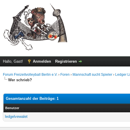
Hallo, Gast!
Anmelden
Registrieren
Forum Freizeitvolleyball Berlin e.V.
›
Foren
›
Mannschaft sucht Spieler
›
Ledger Li
Wer schrieb?
Gesamtanzahl der Beiträge: 1
Benutzer
ledgelvewalet