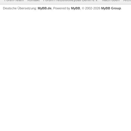
Foren-Team
Kontakt
Forum Freizeitvolleyball Berlin e.V.
Nach oben
Arch
Deutsche Übersetzung:
MyBB.de
, Powered by
MyBB
, © 2002-2026
MyBB Group
.