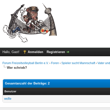
Hallo, Gast!
Anmelden
Registrieren
Forum Freizeitvolleyball Berlin e.V.
›
Foren
›
Spieler sucht Mannschaft
›
Vater un
Wer schrieb?
Gesamtanzahl der Beiträge: 2
Benutzer
wolle