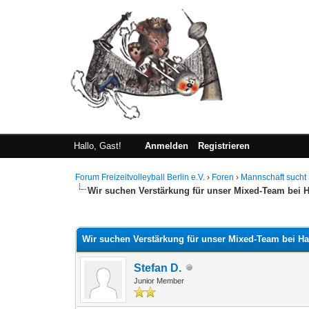
Hallo, Gast!
Anmelden
Registrieren
Forum Freizeitvolleyball Berlin e.V.
›
Foren
›
Mannschaft sucht 
Wir suchen Verstärkung für unser Mixed-Team bei H
0 Bewertung(en) - 0 im Durchschnitt
1
2
3
4
5
Wir suchen Verstärkung für unser Mixed-Team bei Ha
Stefan D.
Junior Member