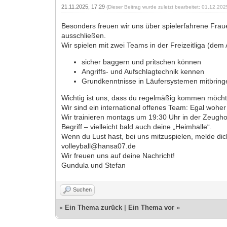
21.11.2025, 17:29
(Dieser Beitrag wurde zuletzt bearbeitet: 01.12.20
Besonders freuen wir uns über spielerfahrene Frau
ausschließen.
Wir spielen mit zwei Teams in der Freizeitliga (de
sicher baggern und pritschen können
Angriffs- und Aufschlagtechnik kennen
Grundkenntnisse in Läufersystemen mitbring
Wichtig ist uns, dass du regelmäßig kommen möchtes
Wir sind ein international offenes Team: Egal wohe
Wir trainieren montags um 19:30 Uhr in der Zeughofh
Begriff – vielleicht bald auch deine „Heimhalle“.
Wenn du Lust hast, bei uns mitzuspielen, melde dic
volleyball@hansa07.de
Wir freuen uns auf deine Nachricht!
Gundula und Stefan
Suchen
«
Ein Thema zurück
|
Ein Thema vor
»