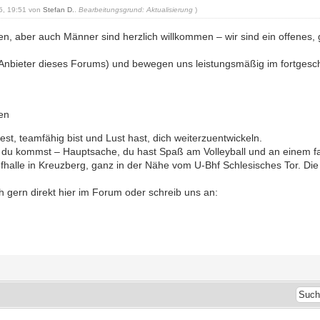
25, 19:51 von
Stefan D.
.
Bearbeitungsgrund: Aktualisierung
)
en, aber auch Männer sind herzlich willkommen – wir sind ein offene
m Anbieter dieses Forums) und bewegen uns leistungsmäßig im fortgeschr
en
t, teamfähig bist und Lust hast, dich weiterzuentwickeln.
r du kommst – Hauptsache, du hast Spaß am Volleyball und an einem fai
alle in Kreuzberg, ganz in der Nähe vom U-Bhf Schlesisches Tor. Die Hal
h gern direkt hier im Forum oder schreib uns an: