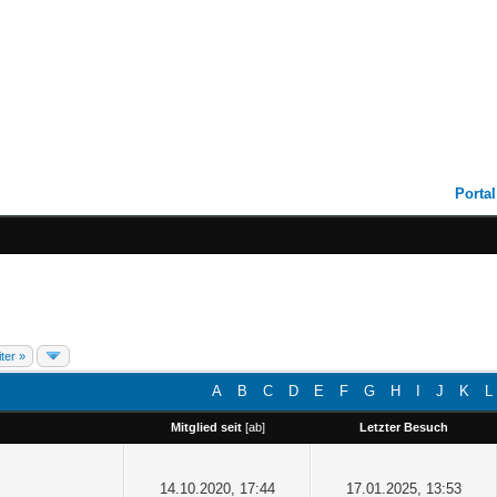
Portal
ter »
A
B
C
D
E
F
G
H
I
J
K
L
Mitglied seit
[
ab
]
Letzter Besuch
14.10.2020, 17:44
17.01.2025, 13:53