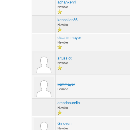
adriankehrl
Newbie
kennallen86
Newbie
elsanimmayer
Newbie
situsslot
Newbie
liemmayer
Banned
amadoaurelio
Newbie
Ginoven
Newbie