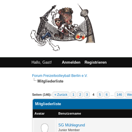
Hallo, Gast!
Anmelden
Registrieren
Forum Freizeitvolleyball Berlin e.V.
Mitgliederliste
Seiten (146):
« Zurück
1
2
3
4
5
6
…
146
Wei
Mitgliederliste
Avatar
Benutzername
SG Mühlegrund
Junior Member