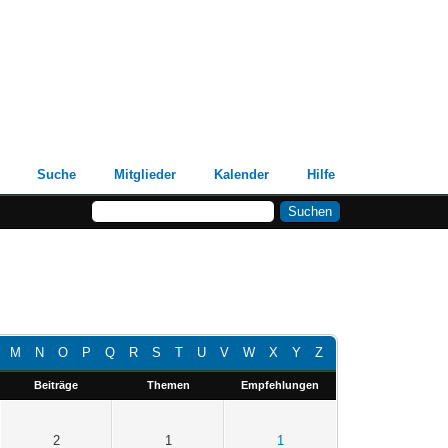
Suche
Mitglieder
Kalender
Hilfe
M
N
O
P
Q
R
S
T
U
V
W
X
Y
Z
Beiträge
Themen
Empfehlungen
2
1
1