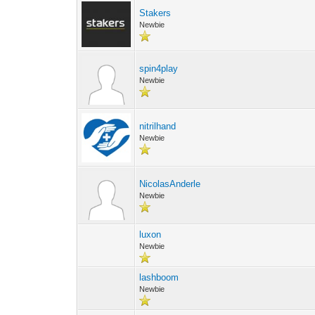
Stakers
Newbie
spin4play
Newbie
nitrilhand
Newbie
NicolasAnderle
Newbie
luxon
Newbie
lashboom
Newbie