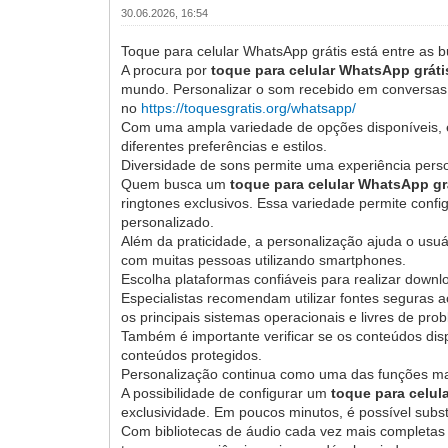
30.06.2026, 16:54
Toque para celular WhatsApp grátis está entre as 
A procura por
toque para celular WhatsApp gráti
mundo. Personalizar o som recebido em conversas in
no
https://toquesgratis.org/whatsapp/
Com uma ampla variedade de opções disponíveis, é 
diferentes preferências e estilos.
Diversidade de sons permite uma experiência pers
Quem busca um
toque para celular WhatsApp gr
ringtones exclusivos. Essa variedade permite conf
personalizado.
Além da praticidade, a personalização ajuda o usu
com muitas pessoas utilizando smartphones.
Escolha plataformas confiáveis para realizar downl
Especialistas recomendam utilizar fontes seguras 
os principais sistemas operacionais e livres de 
Também é importante verificar se os conteúdos disp
conteúdos protegidos.
Personalização continua como uma das funções mai
A possibilidade de configurar um
toque para celul
exclusividade. Em poucos minutos, é possível substi
Com bibliotecas de áudio cada vez mais completas 