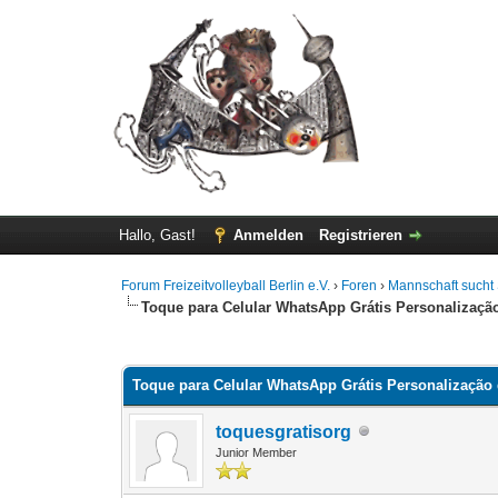
Hallo, Gast!
Anmelden
Registrieren
Forum Freizeitvolleyball Berlin e.V.
›
Foren
›
Mannschaft sucht 
Toque para Celular WhatsApp Grátis Personalizaçã
0 Bewertung(en) - 0 im Durchschnitt
1
2
3
4
5
Toque para Celular WhatsApp Grátis Personalização
toquesgratisorg
Junior Member