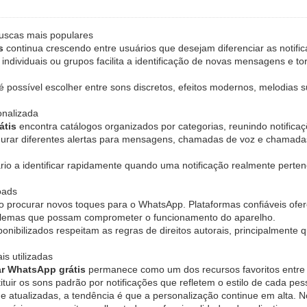
buscas mais populares
s
continua crescendo entre usuários que desejam diferenciar as notifi
dividuais ou grupos facilita a identificação de novas mensagens e tor
possível escolher entre sons discretos, efeitos modernos, melodias 
onalizada
átis
encontra catálogos organizados por categorias, reunindo notificaçõe
igurar diferentes alertas para mensagens, chamadas de voz e chamadas
ário a identificar rapidamente quando uma notificação realmente perte
oads
ao procurar novos toques para o WhatsApp. Plataformas confiáveis of
problemas que possam comprometer o funcionamento do aparelho.
onibilizados respeitam as regras de direitos autorais, principalmente
s utilizadas
ar WhatsApp grátis
permanece como um dos recursos favoritos entre u
tuir os sons padrão por notificações que refletem o estilo de cada pes
e atualizadas, a tendência é que a personalização continue em alta. 