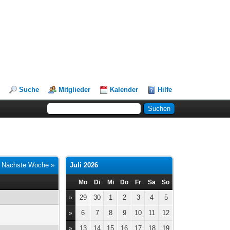
Suche
Mitglieder
Kalender
Hilfe
|
Nächste Woche »
Juli 2026
Mo
Di
Mi
Do
Fr
Sa
So
29
30
1
2
3
4
5
»
6
7
8
9
10
11
12
»
13
14
15
16
17
18
19
»